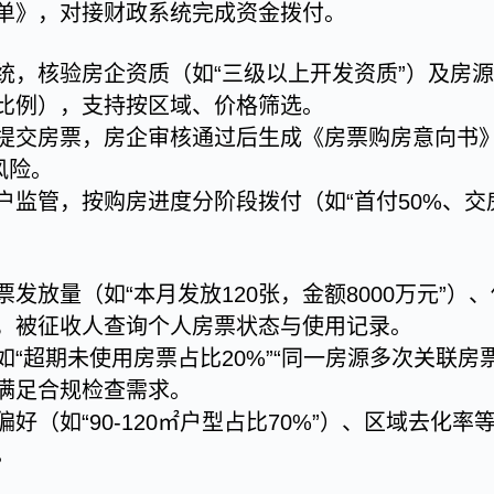
单》，对接财政系统完成资金拨付。
统，核验房企资质（如“三级以上开发资质”）及房
比例），支持按区域、价格筛选。
提交房票，房企审核通过后生成《房票购房意向书
风险。
监管，按购房进度分阶段拨付（如“首付50%、交房
发放量（如“本月发放120张，金额8000万元”）
，被征收人查询个人房票状态与使用记录。
“超期未使用房票占比20%”“同一房源多次关联房
满足合规检查需求。
好（如“90-120㎡户型占比70%”）、区域去化
。