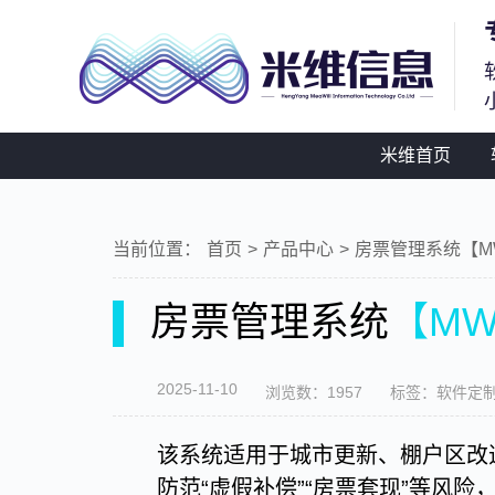
米维首页
当前位置：
首页
>
产品中心
>
房票管理系统【MW
房票管理系统
【MW
2025-11-10
浏览数：1957
标签：软件定制
该系统适用于城市更新、棚户区改
防范“虚假补偿”“房票套现”等风