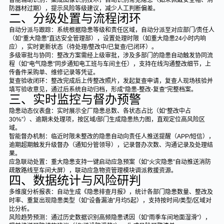
智能辅助识别：集成图像识别技术，自动识别常见隐患（如未佩戴安全帽、消
防器材过期），提示风险等级建议，减少人工判断偏差。
二、分级处置与流程闭环
自动分派与跟踪：系统根据隐患等级和责任区域，自动分派至对应部门/责任人
（如“重大隐患”直达安全管理部），设置处理时限（如重大隐患24小时内响
应），实时更新状态（待处理/整改中/已复查/已闭环）。
多级审批与协同：整改方案需经上级审批，涉及多部门的隐患自动触发协同流
程（如“电气隐患”同步通知电工班与车间主任），支持在线沟通整改细节，上
传备件采购单、维修记录等凭证。
复查验收闭环：整改完成后上传整改照片，发起复查申请，复查人现场核验并
填写验收意见，通过后系统自动归档，形成“隐患-整改-复查”完整档案。
三、实时监控与督办预警
隐患动态仪表盘：实时展示全厂隐患总数、各状态占比（如“整改中占
30%”）、逾期未处理项，按区域/部门生成隐患热力图，直观定位高风险区
域。
智能督办机制：临近时限未整改的隐患自动向责任人推送提醒（APP/短信），
逾期超期触发升级督办（通知分管领导），记录督办次数、沟通记录及处理结
果。
应急联动处置：重大隐患支持一键启动应急预案（如“火灾隐患”自动推送消防
疏散路线至车间大屏），联动应急物资管理模块调派救援资源。
四、数据统计与风险研判
多维度分析报表：自动生成《隐患排查月报》，统计各部门隐患数量、整改及
时率、重复出现隐患类型（如“设备漏油”月均5起），支持按时间/类型/区域对
比分析。
风险趋势预测：通过历史数据识别高频隐患诱因（如“雨季车间地面湿滑”），